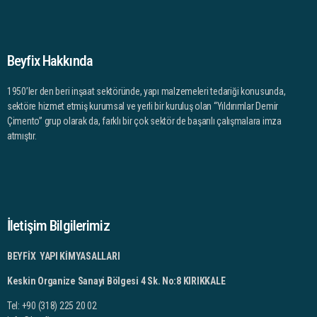
Beyfix Hakkında
1950’ler den beri inşaat sektöründe, yapı malzemeleri tedariği konusunda,
sektöre hizmet etmiş kurumsal ve yerli bir kuruluş olan “Yıldırımlar Demir
Çimento” grup olarak da, farklı bir çok sektör de başarılı çalışmalara imza
atmıştır.
İletişim Bilgilerimiz
BEYFİX YAPI KİMYASALLARI
Keskin Organize Sanayi Bölgesi 4 Sk. No:8 KIRIKKALE
Tel: +90 (318) 225 20 02