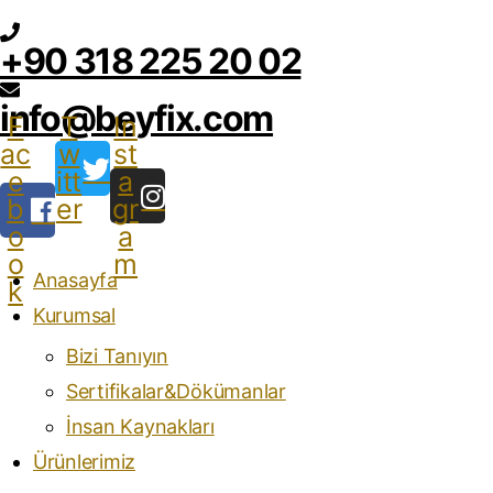
+90 318 225 20 02
info@beyfix.com
F
T
In
ac
w
st
e
itt
a
b
er
gr
o
a
o
m
Anasayfa
k
Kurumsal
Bizi Tanıyın
Sertifikalar&Dökümanlar
İnsan Kaynakları
Ürünlerimiz