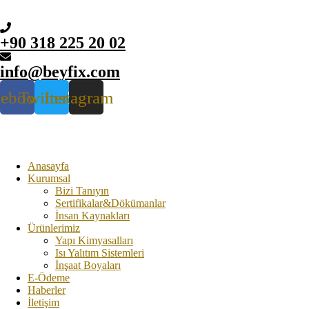
+90 318 225 20 02
info@beyfix.com
cebook
Twitter
Instagram
Anasayfa
Kurumsal
Bizi Tanıyın
Sertifikalar&Dökümanlar
İnsan Kaynakları
Ürünlerimiz
Yapı Kimyasalları
Isı Yalıtım Sistemleri
İnşaat Boyaları
E-Ödeme
Haberler
İletişim