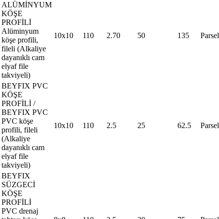
ALÜMİNYUM
KÖŞE
PROFİLİ
Alüminyum
10x10
110
2.70
50
135
Parsel
köşe profili,
fileli (Alkaliye
dayanıklı cam
elyaf file
takviyeli)
BEYFIX PVC
KÖŞE
PROFİLİ /
BEYFIX PVC
PVC köşe
10x10
110
2.5
25
62.5
Parsel
profili, fileli
(Alkaliye
dayanıklı cam
elyaf file
takviyeli)
BEYFIX
SÜZGECİ
KÖŞE
PROFİLİ
PVC drenaj