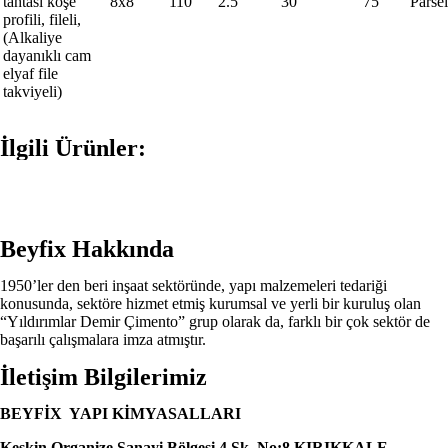
tahtası köşe
8x8
110
2.5
30
75
Parsel
profili, fileli,
(Alkaliye
dayanıklı cam
elyaf file
takviyeli)
İlgili Ürünler:
Beyfix Hakkında
1950’ler den beri inşaat sektöründe, yapı malzemeleri tedariği
konusunda, sektöre hizmet etmiş kurumsal ve yerli bir kuruluş olan
“Yıldırımlar Demir Çimento” grup olarak da, farklı bir çok sektör de
başarılı çalışmalara imza atmıştır.
İletişim Bilgilerimiz
BEYFİX YAPI KİMYASALLARI
Keskin Organize Sanayi Bölgesi 4 Sk. No:8 KIRIKKALE