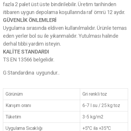
fazla 2 palet üst üste bindirilebilir. Üretim tarihinden
itibaren uygun depolama koşullarında raf ömrü 12 aydır.
GÜVENLİK ÖNLEMLERİ
Uygulama sırasında eldiven kullanılmalıdır. Ürünle temas
eden yerler bol su ile yıkanmalıdır. Yutulması halinde
derhal tıbbi yardım isteyin.
KALİTE STANDARDI
TS EN 13566 belgelidir.
G Standardına uygundur..
Görünüm
Gri renkli toz
Karışım oranı
6-7 l su / 25 kg toz
Tüketim
3-5 kg/m2
Uygulama Sıcaklığı
+5°C ila +35°C