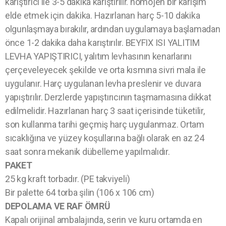
karıştırıcı ile 3-5 dakika karıştırılır. homojen bir karışım
elde etmek için dakika. Hazırlanan harç 5-10 dakika
olgunlaşmaya bırakılır, ardından uygulamaya başlamadan
önce 1-2 dakika daha karıştırılır. BEYFIX ISI YALITIM
LEVHA YAPIŞTIRICI, yalıtım levhasının kenarlarını
çerçeveleyecek şekilde ve orta kısmına sivri mala ile
uygulanır. Harç uygulanan levha preslenir ve duvara
yapıştırılır. Derzlerde yapıştırıcının taşmamasına dikkat
edilmelidir. Hazırlanan harç 3 saat içerisinde tüketilir,
son kullanma tarihi geçmiş harç uygulanmaz. Ortam
sıcaklığına ve yüzey koşullarına bağlı olarak en az 24
saat sonra mekanik dübelleme yapılmalıdır.
PAKET
25 kg kraft torbadır. (PE takviyeli)
Bir palette 64 torba şilin (106 x 106 cm)
DEPOLAMA VE RAF ÖMRÜ
Kapalı orijinal ambalajında, serin ve kuru ortamda en