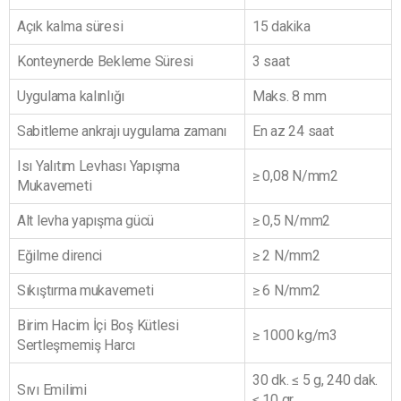
Açık kalma süresi
15 dakika
Konteynerde Bekleme Süresi
3 saat
Uygulama kalınlığı
Maks. 8 mm
Sabitleme ankrajı uygulama zamanı
En az 24 saat
Isı Yalıtım Levhası Yapışma
≥ 0,08 N/mm2
Mukavemeti
Alt levha yapışma gücü
≥ 0,5 N/mm2
Eğilme direnci
≥ 2 N/mm2
Sıkıştırma mukavemeti
≥ 6 N/mm2
Birim Hacim İçi Boş Kütlesi
≥ 1000 kg/m3
Sertleşmemiş Harcı
30 dk. ≤ 5 g, 240 dak.
Sıvı Emilimi
≤ 10 gr