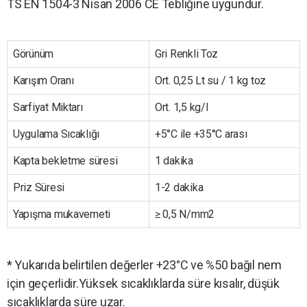
TS EN 1504-3 Nisan 2006 CE Tebliğine uygundur.
Görünüm
Gri Renkli Toz
Karışım Oranı
Ort. 0,25 Lt su / 1 kg toz
Sarfiyat Miktarı
Ort. 1,5 kg/l
Uygulama Sıcaklığı
+5°C ile +35°C arası
Kapta bekletme süresi
1 dakika
Priz Süresi
1-2 dakika
Yapışma mukavemeti
≥ 0,5 N/mm2
* Yukarıda belirtilen değerler +23°C ve %50 bağıl nem
için geçerlidir.Yüksek sıcaklıklarda süre kısalır, düşük
sıcaklıklarda süre uzar.